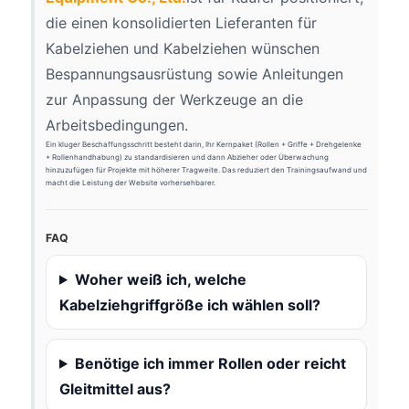
die einen konsolidierten Lieferanten für
Kabelziehen und Kabelziehen wünschen
Bespannungsausrüstung sowie Anleitungen
zur Anpassung der Werkzeuge an die
Arbeitsbedingungen.
Ein kluger Beschaffungsschritt besteht darin, Ihr Kernpaket (Rollen + Griffe + Drehgelenke
+ Rollenhandhabung) zu standardisieren und dann Abzieher oder Überwachung
hinzuzufügen für Projekte mit höherer Tragweite. Das reduziert den Trainingsaufwand und
macht die Leistung der Website vorhersehbarer.
FAQ
Woher weiß ich, welche
Kabelziehgriffgröße ich wählen soll?
Benötige ich immer Rollen oder reicht
Gleitmittel aus?