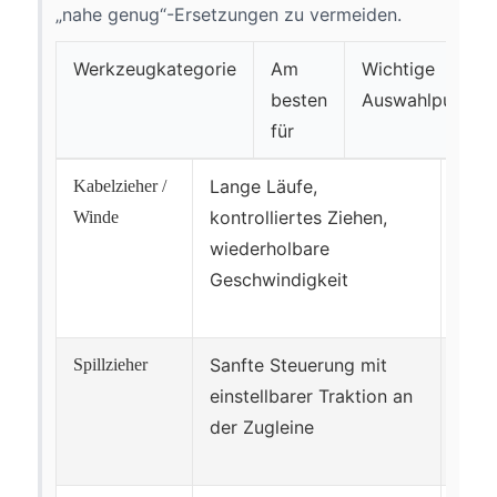
„nahe genug“-Ersetzungen zu vermeiden.
Werkzeugkategorie
Am
Wichtige
besten
Auswahlpunkte
für
Lange Läufe,
Nenn
Kabelzieher /
kontrolliertes Ziehen,
Brem
Winde
wiederholbare
Seil
Geschwindigkeit
Leis
vor 
Sanfte Steuerung mit
Wind
Spillzieher
einstellbarer Traktion an
Kons
der Zugleine
Lein
Bedi