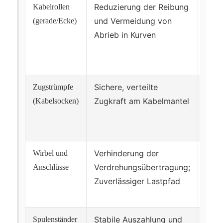
Reduzierung der Reibung
Roll
Kabelrollen
und Vermeidung von
Rahm
(gerade/Ecke)
Abrieb in Kurven
Kabe
Ober
vor 
Sichere, verteilte
Rich
Zugstrümpfe
Zugkraft am Kabelmantel
und 
(Kabelsocken)
Kabe
Verhinderung der
Bela
Wirbel und
Verdrehungsübertragung;
Komp
Anschlüsse
Zuverlässiger Lastpfad
Insp
Sich
Stabile Auszahlung und
Roll
Spulenständer