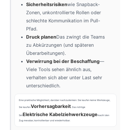
Sicherheitsrisiken
wie Snapback-
Zonen, unkontrollierte Rollen oder
schlechte Kommunikation im Pull-
Pfad.
Druck planen
Das zwingt die Teams
zu Abkürzungen (und späteren
Überarbeitungen).
Verwirrung bei der Beschaffung
—
Viele Tools sehen ähnlich aus,
verhalten sich aber unter Last sehr
unterschiedlich.
Eine praktische Möglichkeit, darüber nachzudenken: Sie kaufen keine Werkzeuge,
Vorhersagbarkeit
Sie kaufen
. Das richtige
Elektrische Kabelziehwerkzeuge
Set
macht den
Zug messbar, kontrollierbar und wiederholbar.