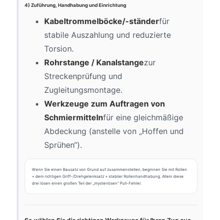
4) Zuführung, Handhabung und Einrichtung
Kabeltrommelböcke/-ständer
für
stabile Auszahlung und reduzierte
Torsion.
Rohrstange / Kanalstange
zur
Streckenprüfung und
Zugleitungsmontage.
Werkzeuge zum Auftragen von
Schmiermitteln
für eine gleichmäßige
Abdeckung (anstelle von „Hoffen und
Sprühen“).
Wenn Sie einen Bausatz von Grund auf zusammenstellen, beginnen Sie mit Rollen
+ dem richtigen Griff-/Drehgelenksatz + stabiler Rollenhandhabung. Allein diese
drei lösen einen großen Teil der „mysteriösen“ Pull-Fehler.