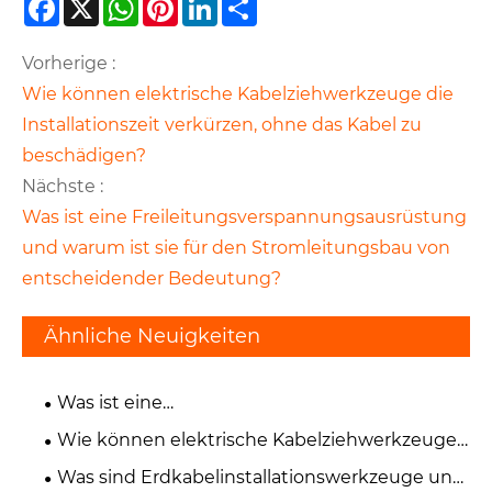
Facebook
X
WhatsApp
Pinterest
LinkedIn
Share
Vorherige :
Wie können elektrische Kabelziehwerkzeuge die
Installationszeit verkürzen, ohne das Kabel zu
beschädigen?
Nächste :
Was ist eine Freileitungsverspannungsausrüstung
und warum ist sie für den Stromleitungsbau von
entscheidender Bedeutung?
Ähnliche Neuigkeiten
Was ist eine
Freileitungsverspannungsausrüstung und
Wie können elektrische Kabelziehwerkzeuge
warum ist sie für den Stromleitungsbau von
die Installationszeit verkürzen, ohne das Kabel
Was sind Erdkabelinstallationswerkzeuge und
entscheidender Bedeutung?