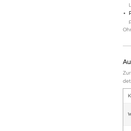
Ohn
Au
Zur
det
K
W