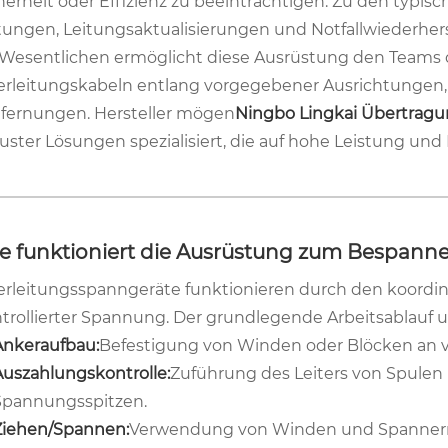
herheit oder Effizienz zu beeinträchtigen. Zu den typi
tungen, Leitungsaktualisierungen und Notfallwiederher
Wesentlichen ermöglicht diese Ausrüstung den Teams d
rleitungskabeln entlang vorgegebener Ausrichtungen, 
fernungen. Hersteller mögen
Ningbo Lingkai Übertragun
uster Lösungen spezialisiert, die auf hohe Leistung und 
e funktioniert die Ausrüstung zum Bespanne
rleitungsspanngeräte funktionieren durch den koordin
trollierter Spannung. Der grundlegende Arbeitsablauf u
Ankeraufbau:
Befestigung von Winden oder Blöcken an
Auszahlungskontrolle:
Zuführung des Leiters von Spulen 
Spannungsspitzen.
Ziehen/Spannen:
Verwendung von Winden und Spannern z