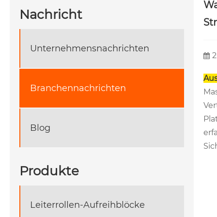
Wa
Nachricht
St
Unternehmensnachrichten
2
Aus
Branchennachrichten
Mas
Ver
Pla
Blog
erf
Sic
Produkte
Leiterrollen-Aufreihblöcke