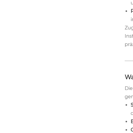
i
Zug
Ins
prä
Wa
Die
gen
S
E