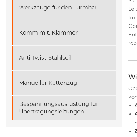
Sic
Werkzeuge für den Turmbau
Lei
Im 
Obe
Komm mit, Klammer
Ent
rob
Anti-Twist-Stahlseil
Wi
Manueller Kettenzug
Obe
kon
Bespannungsausrüstung für
Übertragungsleitungen