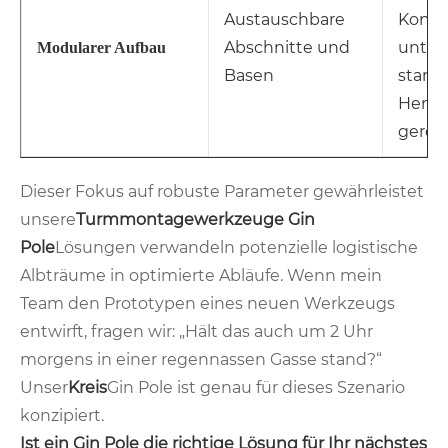
Austauschbare
Konfi
Abschnitte und
unter
Modularer Aufbau
Basen
stand
Herau
gerec
Dieser Fokus auf robuste Parameter gewährleistet
unsere
Turmmontagewerkzeuge Gin
Pole
Lösungen verwandeln potenzielle logistische
Albträume in optimierte Abläufe. Wenn mein
Team den Prototypen eines neuen Werkzeugs
entwirft, fragen wir: „Hält das auch um 2 Uhr
morgens in einer regennassen Gasse stand?“
Unser
Kreis
Gin Pole ist genau für dieses Szenario
konzipiert.
Ist ein Gin Pole die richtige Lösung für Ihr nächstes