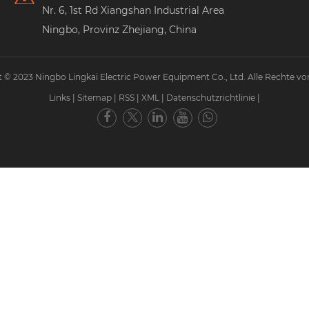
Nr. 6, 1st Rd Xiangshan Industrial Area
Ningbo, Provinz Zhejiang, China
 © 2023 Ningbo Lingkai Electric Power Equipment Co., Ltd. Alle Rechte vo
Links
|
Sitemap
|
RSS
|
XML
|
Datenschutzrichtlinie
|