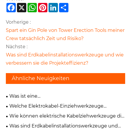
Facebook
X
WhatsApp
Pinterest
LinkedIn
Share
Vorherige :
Spart ein Gin Pole von Tower Erection Tools meiner
Crew tatsächlich Zeit und Risiko?
Nächste :
Was sind Erdkabelinstallationswerkzeuge und wie
verbessern sie die Projekteffizienz?
Ähnliche Neuigkeiten
Was ist eine
Freileitungsverspannungsausrüstung und warum
Welche Elektrokabel-Einziehwerkzeuge
ist sie für den Stromleitungsbau von
reduzieren das Risiko, ohne die Arbeit zu
Wie können elektrische Kabelziehwerkzeuge die
entscheidender Bedeutung?
verlangsamen?
Installationszeit verkürzen, ohne das Kabel zu
Was sind Erdkabelinstallationswerkzeuge und
beschädigen?