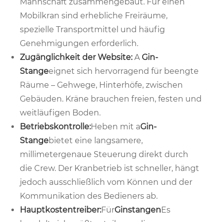
Mannschaft zusammengebaut. Für einen
Mobilkran sind erhebliche Freiräume,
spezielle Transportmittel und häufig
Genehmigungen erforderlich.
Zugänglichkeit der Website:
A
Gin-
Stange
eignet sich hervorragend für beengte
Räume – Gehwege, Hinterhöfe, zwischen
Gebäuden. Kräne brauchen freien, festen und
weitläufigen Boden.
Betriebskontrolle:
Heben mit a
Gin-
Stange
bietet eine langsamere,
millimetergenaue Steuerung direkt durch
die Crew. Der Kranbetrieb ist schneller, hängt
jedoch ausschließlich vom Können und der
Kommunikation des Bedieners ab.
Hauptkostentreiber:
Für
Ginstangen
Es