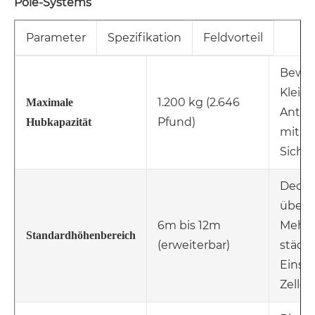
Pole-Systems
Parameter
Spezifikation
Feldvorteil
Bewält
Kleinz
1.200 kg (2.646
Maximale
Ante
Pfund)
Hubkapazität
mit g
Sicher
Deckt
überw
6m bis 12m
Mehrh
Standardhöhenbereich
(erweiterbar)
städt
Einsa
Zellen