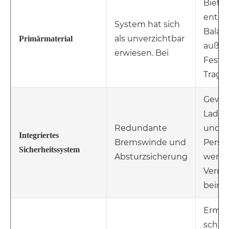
Bietet
entsc
System hat sich
Balan
als unverzichtbar
Primärmaterial
außer
erwiesen. Bei
Festig
Tragba
Gewäh
Ladun
Redundante
und s
Integriertes
Bremswinde und
Person
Sicherheitssystem
Absturzsicherung
wertvo
Vermö
beim 
Ermög
schne