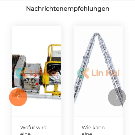
Nachrichtenempfehlungen


Wofür wird
Wie kann
en
eine
eine