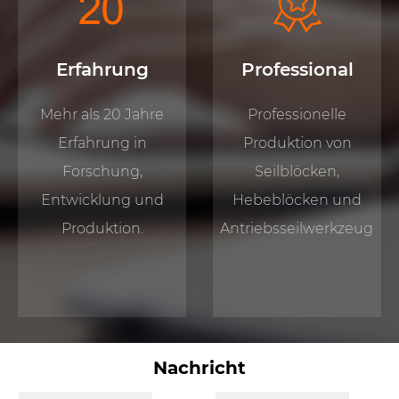
Erfahrung
Professional
Mehr als 20 Jahre
Professionelle
Erfahrung in
Produktion von
Forschung,
Seilblöcken,
Entwicklung und
Hebeblöcken und
Produktion.
Antriebsseilwerkzeugen.
Nachricht