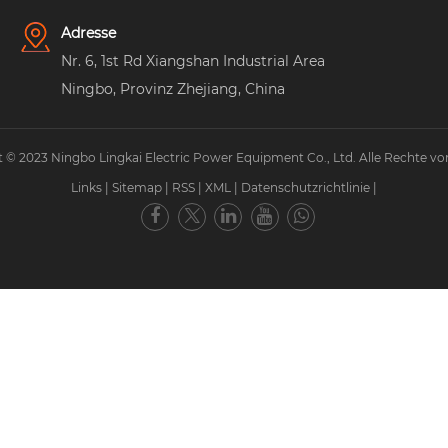
Adresse
Nr. 6, 1st Rd Xiangshan Industrial Area
Ningbo, Provinz Zhejiang, China
 © 2023 Ningbo Lingkai Electric Power Equipment Co., Ltd. Alle Rechte vo
Links
|
Sitemap
|
RSS
|
XML
|
Datenschutzrichtlinie
|