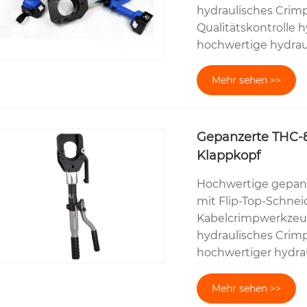
hydraulisches Crim
Qualitätskontrolle 
hochwertige hydrau
Mehr sehen >>
Gepanzerte THC-85
Klappkopf
Hochwertige gepanz
mit Flip-Top-Schnei
Kabelcrimpwerkzeug
hydraulisches Crimp
hochwertiger hydra
Mehr sehen >>