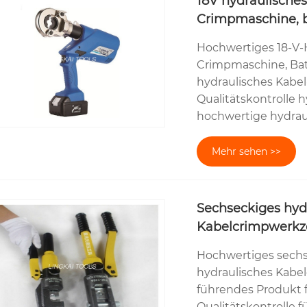
18V hydraulische
Crimpmaschine, b
Hochwertiges 18-V-
Crimpmaschine, Bat
hydraulisches Kabe
Qualitätskontrolle 
hochwertige hydrau
Mehr sehen >>
Sechseckiges hyd
Kabelcrimpwerkze
Hochwertiges sechs
hydraulisches Kabel
führendes Produkt 
Qualitätskontrolle 