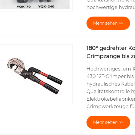
hochwertige hydrau
Mehr sehen >>
180° gedrehter K
Crimpzange bis 
Hochwertiges, um 
430 12T-Crimper bis
hydraulisches Kabe
Qualitätskontrolle 
Elektrokabelfabrike
Crimpwerkzeuge für
Mehr sehen >>