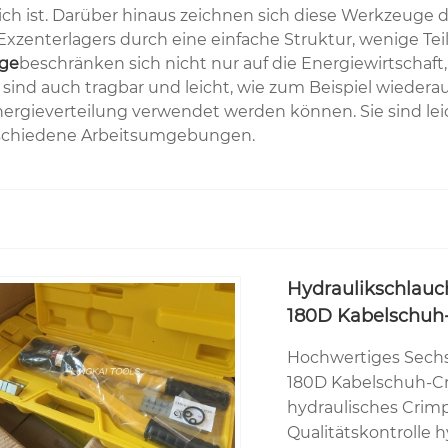
ich ist. Darüber hinaus zeichnen sich diese Werkzeug
zenterlagers durch eine einfache Struktur, wenige Tei
uge
beschränken sich nicht nur auf die Energiewirtschaf
nd auch tragbar und leicht, wie zum Beispiel wiederau
rgieverteilung verwendet werden können. Sie sind leic
erschiedene Arbeitsumgebungen.
Hydraulikschlauc
180D Kabelschuh
Hochwertiges Sech
180D Kabelschuh-Cr
hydraulisches Crim
Qualitätskontrolle 