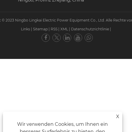
Ningbo, Provinz Zhejiang, China
 © 2023 Ningbo Lingkai Electric Power Equipment Co., Ltd. Alle Rechte vo
Links
|
Sitemap
|
RSS
|
XML
|
Datenschutzrichtlinie
|
X
Wir verwenden Cookies, um Ihnen ein
besseres Surferlebnis zu bieten, den