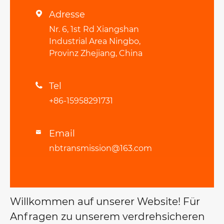
Adresse

Nr. 6, 1st Rd Xiangshan
Industrial Area Ningbo,
Provinz Zhejiang, China
Tel

+86-15958291731
Email

nbtransmission@163.com
Willkommen auf unserer Website! Für
Anfragen zu unserem verdrehsicheren