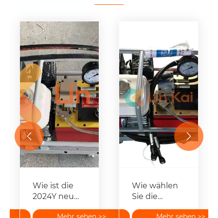


Wie ist die
Wie wählen
2024Y neu
Sie die
öcke
entwickelte
richtigen
>>
Mehr sehen >>
Mehr sehen >>
motorisierte
Hydraulikwerkzeuge