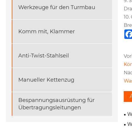
9. 
Werkzeuge für den Turmbau
Dra
10.
Bre
Komm mit, Klammer
Anti-Twist-Stahlseil
Vor
Kön
Näc
Manueller Kettenzug
Was
Bespannungsausrüstung für
Übertragungsleitungen
W
W
Kab