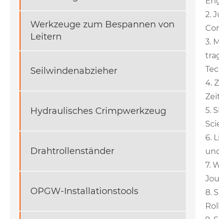
Eng
2. 
Werkzeuge zum Bespannen von
Con
Leitern
3. 
tra
Tec
Seilwindenabzieher
4. 
Zei
5. 
Hydraulisches Crimpwerkzeug
Sci
6. 
Drahtrollenständer
und
7. 
Jou
OPGW-Installationstools
8. 
Rol