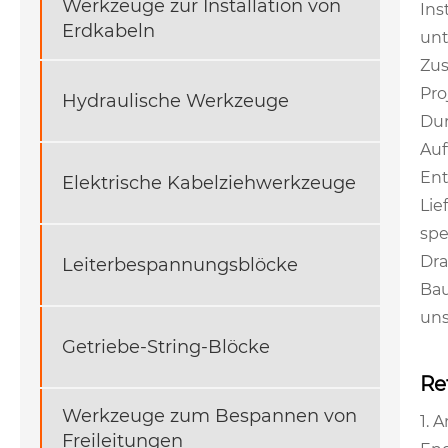
Werkzeuge zur Installation von
Ins
Erdkabeln
unt
Zus
Pro
Hydraulische Werkzeuge
Dur
Auf
Ent
Elektrische Kabelziehwerkzeuge
Lie
spe
Dra
Leiterbespannungsblöcke
Bau
uns
Getriebe-String-Blöcke
Re
Werkzeuge zum Bespannen von
1. 
Freileitungen