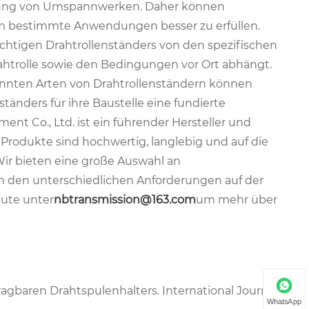
artung von Umspannwerken. Daher können
um bestimmte Anwendungen besser zu erfüllen.
ichtigen Drahtrollenständers von den spezifischen
htrolle sowie den Bedingungen vor Ort abhängt.
nnten Arten von Drahtrollenständern können
änders für ihre Baustelle eine fundierte
ent Co., Ltd. ist ein führender Hersteller und
e Produkte sind hochwertig, langlebig und auf die
ir bieten eine große Auswahl an
m den unterschiedlichen Anforderungen auf der
eute unter
nbtransmission@163.com
um mehr über
tragbaren Drahtspulenhalters. International Journal of
WhatsApp