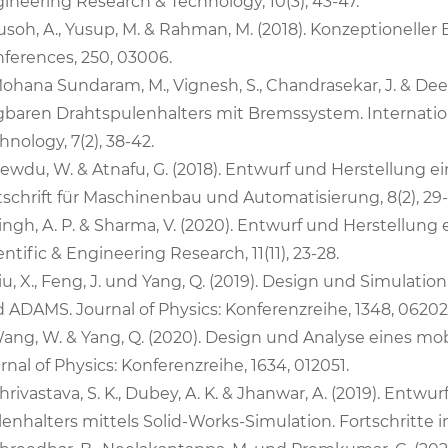
ineering Research & Technology, 10(3), 43-47.
Jusoh, A., Yusup, M. & Rahman, M. (2018). Konzeptionell
ferences, 250, 03006.
Mohana Sundaram, M., Vignesh, S., Chandrasekar, J. & Dee
gbaren Drahtspulenhalters mit Bremssystem. Internation
hnology, 7(2), 38-42.
Zewdu, W. & Atnafu, G. (2018). Entwurf und Herstellung
tschrift für Maschinenbau und Automatisierung, 8(2), 29-
Singh, A. P. & Sharma, V. (2020). Entwurf und Herstellung
entific & Engineering Research, 11(11), 23-28.
Liu, X., Feng, J. und Yang, Q. (2019). Design und Simulat
 ADAMS. Journal of Physics: Konferenzreihe, 1348, 06202
Wang, W. & Yang, Q. (2020). Design und Analyse eines mo
rnal of Physics: Konferenzreihe, 1634, 012051.
Shrivastava, S. K., Dubey, A. K. & Jhanwar, A. (2019). En
lenhalters mittels Solid-Works-Simulation. Fortschritte in