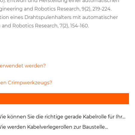
20). Entwurf und Herstellung einer automatischen
ineering and Robotics Research, 9(2), 219-224.
mulation eines Drahtspulenhalters mit automatischer
and Robotics Research, 7(2), 154-160.
 verwendet werden?
chen Crimpwerkzeugs?
ie können Sie die richtige gerade Kabelrolle für Ihr
ojekt auswählen?
ie werden Kabelverlegerollen zur Baustelle
nsportiert?