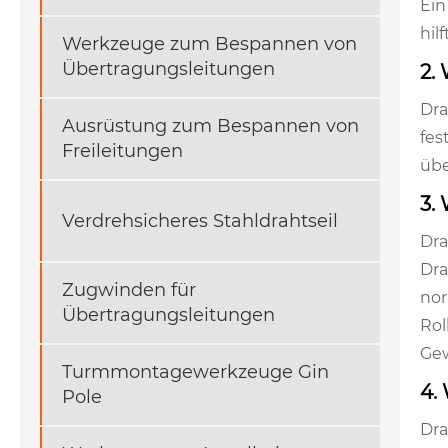
Ein
hil
Werkzeuge zum Bespannen von
Übertragungsleitungen
2.
Dra
Ausrüstung zum Bespannen von
fes
Freileitungen
übe
3.
Verdrehsicheres Stahldrahtseil
Dra
Dra
Zugwinden für
nor
Übertragungsleitungen
Rol
Gew
Turmmontagewerkzeuge Gin
4.
Pole
Dra