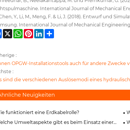
Shreedhar, B., Neelakantappa, M. und Premkumar, G. (20
htspulmaschine. International Journal of Mechanical Eng
 Chen, Y., Li, M., Meng, F. & Li, J. (2018). Entwurf und Si
msung. International Journal of Mechanical Engineering 
Facebook
X
WhatsApp
Pinterest
LinkedIn
Share
herige :
nen OPGW-Installationstools auch für andere Zwecke
hste :
 sind die verschiedenen Auslösemodi eines hydraulis
Ähnliche Neuigkeiten
ie funktioniert eine Erdkabelrolle?
W
Pr
elche Umweltaspekte gibt es beim Einsatz einer
W
elzugrolle?
tra