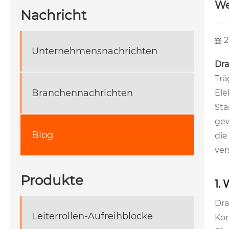
We
Nachricht
2
Unternehmensnachrichten
Dra
Trä
Branchennachrichten
Ele
Stä
gew
Blog
die
ver
Produkte
1.
Dra
Leiterrollen-Aufreihblöcke
Kor