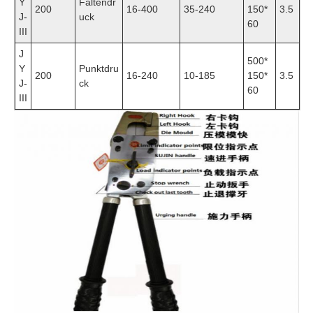
Y
Faltendr
200
16-400
35-240
150*
3.5
J-
uck
60
III
J
500*
Y
Punktdru
200
16-240
10-185
150*
3.5
J-
ck
60
III