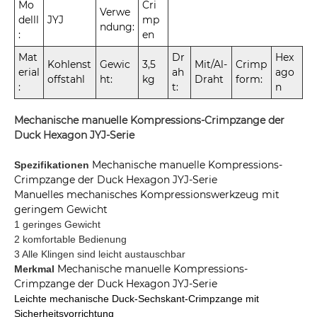
Mo
Cri
Verwe
delll
JYJ
mp
ndung:
:
en
Mat
Dr
Hex
Kohlenst
Gewic
3,5
Mit/Al-
Crimp
erial
ah
ago
offstahl
ht:
kg
Draht
form:
:
t:
n
Mechanische manuelle Kompressions-Crimpzange der
Duck Hexagon JYJ-Serie
Mechanische manuelle Kompressions-
Spezifikationen
Crimpzange der Duck Hexagon JYJ-Serie
Manuelles mechanisches Kompressionswerkzeug mit
geringem Gewicht
1 geringes Gewicht
2 komfortable Bedienung
3 Alle Klingen sind leicht austauschbar
Mechanische manuelle Kompressions-
Merkmal
Crimpzange der Duck Hexagon JYJ-Serie
Leichte mechanische Duck-Sechskant-Crimpzange mit
Sicherheitsvorrichtung