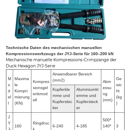
Technische Daten des mechanischen manuellen
Kompressionswerkzeugs der JYJ-Serie für 160–200 kN
Mechanische manuelle Kompressions-Crimpzange der
Duck Hexagon JYJ-Serie
Anwendbarer Bereich
M
Maxima
Ge
(mm2)
Kompres
Abm
o
le
wic
sionsgel
essu
Kupferkle
Aluminiumkl
d
Kompri
ht
enkmod
ng
mme und
emme und
el
mierung
(kg
ell
(mm)
Kupferstec
Kupfersteck
l
(KN)
)
ker
er
J
500*
Y
Ringdruc
160
6-240
4-185
140*
3
J-
k