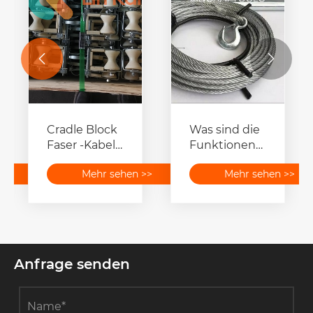


Cradle Block
Was sind die
Faser -Kabel -
Funktionen
Kabel -
von
>>
Mehr sehen >>
Mehr sehen >>
Austauscher
Übertragungs
-String -
Blöcken?
Anfrage senden