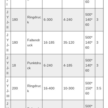
60
I
J
500*
Y
Ringdruc
180
6-300
4-240
140*
3
J-
k
60
II
J
500*
Y
Faltendr
180
16-185
35-120
140*
3
J-
uck
60
II
J
500*
Y
Punktdru
18
6-240
4-185
140*
3
J-
ck
60
II
J
500*
Y
Ringdruc
200
16-400
10-300
150*
3.5
J-
k
60
III
J
500*