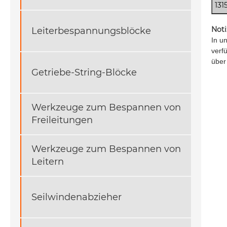
131
Noti
Leiterbespannungsblöcke
In u
verf
über
Getriebe-String-Blöcke
Werkzeuge zum Bespannen von
Freileitungen
Werkzeuge zum Bespannen von
Leitern
Seilwindenabzieher