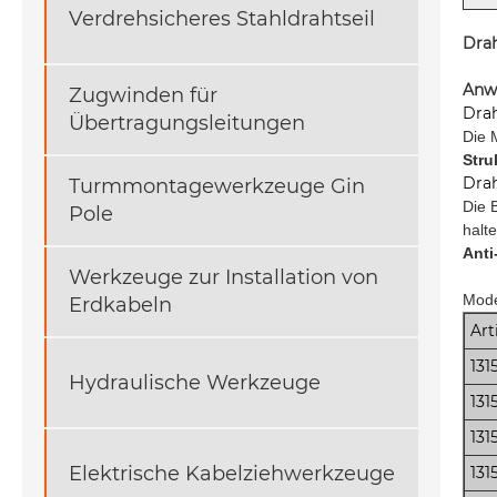
Verdrehsicheres Stahldrahtseil
Drah
Anw
Zugwinden für
Drah
Übertragungsleitungen
Die 
Stru
Drah
Turmmontagewerkzeuge Gin
Die 
Pole
halt
Anti
Werkzeuge zur Installation von
Mode
Erdkabeln
Ar
131
Hydraulische Werkzeuge
131
131
Elektrische Kabelziehwerkzeuge
131