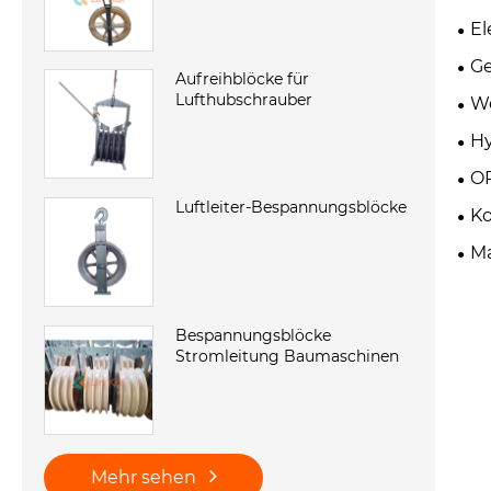
El
Ge
Aufreihblöcke für
Lufthubschrauber
We
Hy
OP
Luftleiter-Bespannungsblöcke
K
Ma
Bespannungsblöcke
Stromleitung Baumaschinen
Mehr sehen