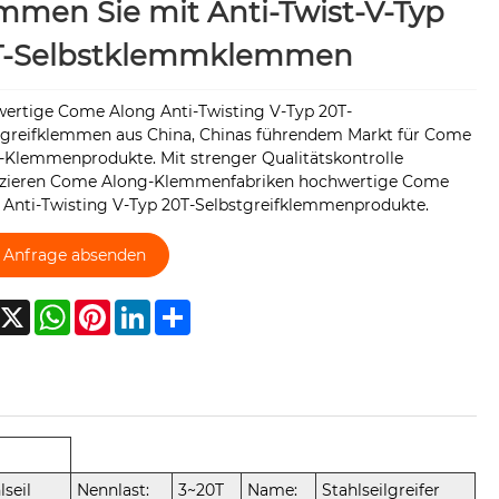
men Sie mit Anti-Twist-V-Typ
T-Selbstklemmklemmen
ertige Come Along Anti-Twisting V-Typ 20T-
tgreifklemmen aus China, Chinas führendem Markt für Come
-Klemmenprodukte. Mit strenger Qualitätskontrolle
zieren Come Along-Klemmenfabriken hochwertige Come
 Anti-Twisting V-Typ 20T-Selbstgreifklemmenprodukte.
Anfrage absenden
acebook
X
WhatsApp
Pinterest
LinkedIn
Share
lseil
Nennlast:
3~20T
Name:
Stahlseilgreifer