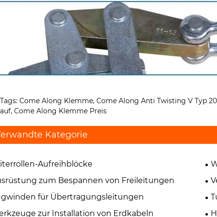
-Tags: Come Along Klemme, Come Along Anti Twisting V Typ 
kauf, Come Along Klemme Preis
erwandte Kategorie
iterrollen-Aufreihblöcke
W
Üb
srüstung zum Bespannen von Freileitungen
V
gwinden für Übertragungsleitungen
T
rkzeuge zur Installation von Erdkabeln
H