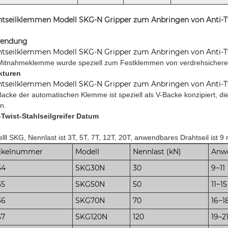
tseilklemmen Modell SKG-N Gripper zum Anbringen von Anti-Tw
endung
tseilklemmen Modell SKG-N Gripper zum Anbringen von Anti-Tw
Mitnahmeklemme wurde speziell zum Festklemmen von verdrehsicheren S
kturen
tseilklemmen Modell SKG-N Gripper zum Anbringen von Anti-Tw
Backe der automatischen Klemme ist speziell als V-Backe konzipiert, d
en.
-Twist-Stahlseilgreifer Datum
lll SKG, Nennlast ist 3T, 5T, 7T, 12T, 20T, anwendbares Drahtseil ist 9
tikelnummer
Modell
Nennlast (kN)
Anwe
54
SKG30N
30
9~11
55
SKG50N
50
11~15
56
SKG70N
70
16~1
57
SKG120N
120
19–2