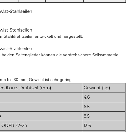
ist-Stahlseilen
ist-Stahlseilen
tahldrahtseilen entwickelt und hergestellt.
ist-Stahlseilen
ie beiden Seitenglieder können die verdrehsichere Seilsymmetrie
 mm bis 30 mm, Gewicht ist sehr gering.
ndbares Drahtseil (mm)
Gewicht (kg)
4.6
6.5
8
8.5
1 ODER 22–24
13.6