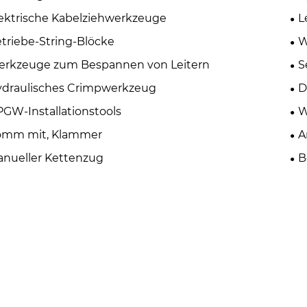
ektrische Kabelziehwerkzeuge
L
triebe-String-Blöcke
W
rkzeuge zum Bespannen von Leitern
S
draulisches Crimpwerkzeug
D
GW-Installationstools
W
omm mit, Klammer
A
nueller Kettenzug
B