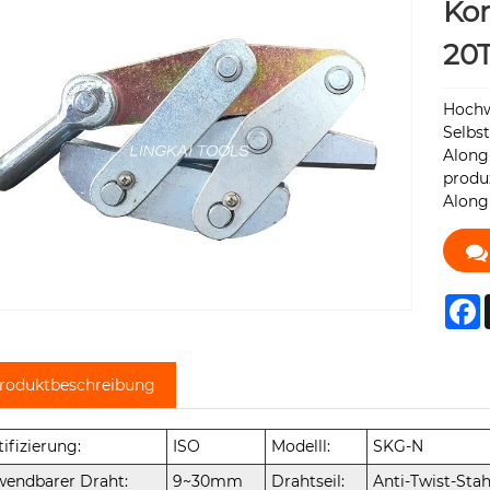
Kom
20
Hochw
Selbs
Along
produ
Along
F
roduktbeschreibung
tifizierung:
ISO
Modelll:
SKG-N
endbarer Draht:
9~30mm
Drahtseil:
Anti-Twist-Stah