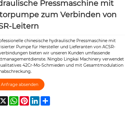
raulische Pressmaschine mit
torpumpe zum Verbinden von
SR-Leitern
ofessionelle chinesische hydraulische Pressmaschine mit
isierter Pumpe für Hersteller und Lieferanten von ACSR-
rverbindungen bieten wir unseren Kunden umfassende
ktmanagementdienste. Ningbo Lingkai Machinery verwendet
ualitatives 42Cr-Mo-Schmieden und mit Gesamtmodulation
nabschreckung.
Anfrage absenden
acebook
X
WhatsApp
Pinterest
LinkedIn
Share