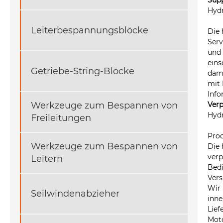
Hyd
Leiterbespannungsblöcke
Die 
Serv
und 
eins
Getriebe-String-Blöcke
dami
mit 
Info
Ver
Werkzeuge zum Bespannen von
Hyd
Freileitungen
Pro
Werkzeuge zum Bespannen von
Die 
verp
Leitern
Bed
Vers
Wir 
Seilwindenabzieher
inne
Lief
Moto