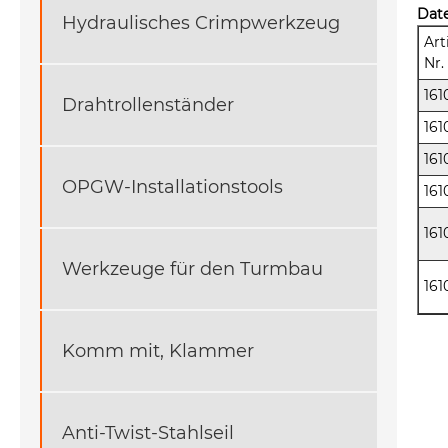
Date
Hydraulisches Crimpwerkzeug
Art
Nr.
161
Drahtrollenständer
161
161
OPGW-Installationstools
161
161
Werkzeuge für den Turmbau
161
Komm mit, Klammer
Anti-Twist-Stahlseil