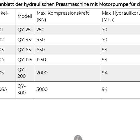
nblatt der hydraulischen Pressmaschine mit Motorpumpe für d
ikel-
Max. Kompressionskraft
Max. Hydraulikdr
Modell
(KN)
(MPa)
01
QY-25
250
70
02
QY-45
450
70
03
QY-65
650
94
04
QY-125
1250
94
QY-
05
2000
94
200
QY-
06A
3000
94
300