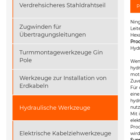
Verdrehsicheres Stahldrahtseil
P
Ning
Zugwinden für
Leit
Übertragungsleitungen
Hex
Pro
Hyd
Turmmontagewerkzeuge Gin
Pole
Wenn
hydr
moto
Werkzeuge zur Installation von
Zuve
Erdkabeln
Für 
eine
hydr
Hydraulische Werkzeuge
nutz
Mit 
elek
Prod
Elektrische Kabelziehwerkzeuge
wird
Supp