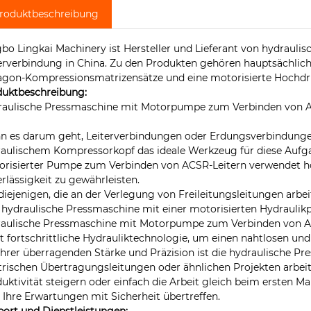
roduktbeschreibung
bo Lingkai Machinery ist Hersteller und Lieferant von hydrau
erverbindung in China. Zu den Produkten gehören hauptsächli
agon-Kompressionsmatrizensätze und eine motorisierte Hochd
duktbeschreibung:
raulische Pressmaschine mit Motorpumpe zum Verbinden von A
 es darum geht, Leiterverbindungen oder Erdungsverbindungen 
aulischem Kompressorkopf das ideale Werkzeug für diese Aufga
risierter Pumpe zum Verbinden von ACSR-Leitern verwendet ho
rlässigkeit zu gewährleisten.
diejenigen, die an der Verlegung von Freileitungsleitungen ar
 hydraulische Pressmaschine mit einer motorisierten Hydraulik
aulische Pressmaschine mit Motorpumpe zum Verbinden von ACS
t fortschrittliche Hydrauliktechnologie, um einen nahtlosen und
ihrer überragenden Stärke und Präzision ist die hydraulische Pr
trischen Übertragungsleitungen oder ähnlichen Projekten arbeiten
uktivität steigern oder einfach die Arbeit gleich beim ersten M
 Ihre Erwartungen mit Sicherheit übertreffen.
ort und Dienstleistungen: