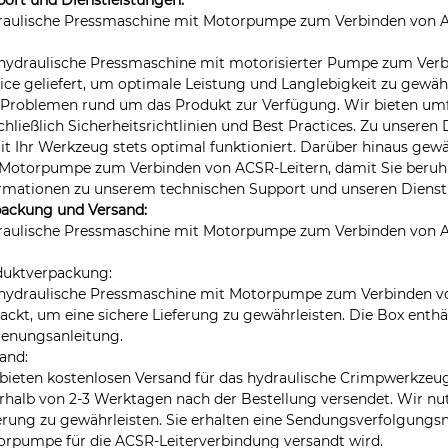
raulische Pressmaschine mit Motorpumpe zum Verbinden von A
hydraulische Pressmaschine mit motorisierter Pumpe zum Ver
ice geliefert, um optimale Leistung und Langlebigkeit zu gewäh
Problemen rund um das Produkt zur Verfügung. Wir bieten um
chließlich Sicherheitsrichtlinien und Best Practices. Zu unser
t Ihr Werkzeug stets optimal funktioniert. Darüber hinaus gewä
Motorpumpe zum Verbinden von ACSR-Leitern, damit Sie beruhig
rmationen zu unserem technischen Support und unseren Dienst
packung und Versand:
raulische Pressmaschine mit Motorpumpe zum Verbinden von A
duktverpackung:
hydraulische Pressmaschine mit Motorpumpe zum Verbinden von 
ackt, um eine sichere Lieferung zu gewährleisten. Die Box enth
ienungsanleitung.
and:
bieten kostenlosen Versand für das hydraulische Crimpwerkzeug
rhalb von 2-3 Werktagen nach der Bestellung versendet. Wir nut
erung zu gewährleisten. Sie erhalten eine Sendungsverfolgung
rpumpe für die ACSR-Leiterverbindung versandt wird.