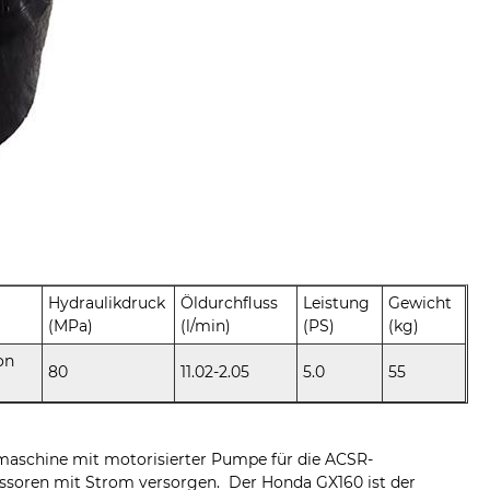
Hydraulikdruck
Öldurchfluss
Leistung
Gewicht
(MPa)
(l/min)
(PS)
(kg)
on
80
11.02-2.05
5.0
55
smaschine mit motorisierter Pumpe für die ACSR-
essoren mit Strom versorgen. Der Honda GX160 ist der