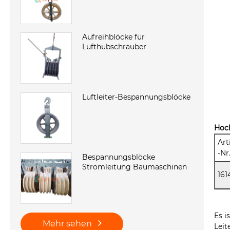
Aufreihblöcke für
Lufthubschrauber
Luftleiter-Bespannungsblöcke
Hoc
Art
-Nr
Bespannungsblöcke
Stromleitung Baumaschinen
161
Es i
Mehr sehen
Leit