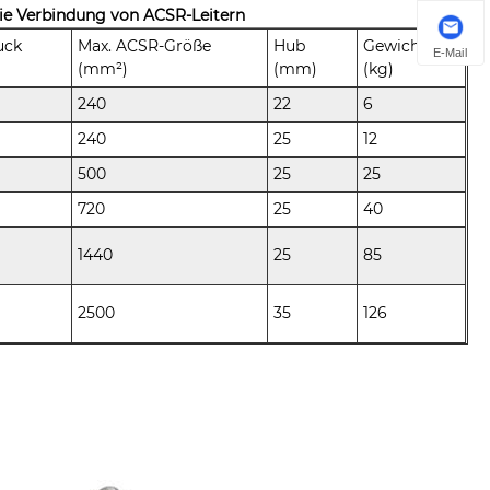
ie Verbindung von ACSR-Leitern
uck
Max. ACSR-Größe
Hub
Gewicht
E-Mail
(mm²)
(mm)
(kg)
240
22
6
240
25
12
500
25
25
720
25
40
1440
25
85
2500
35
126