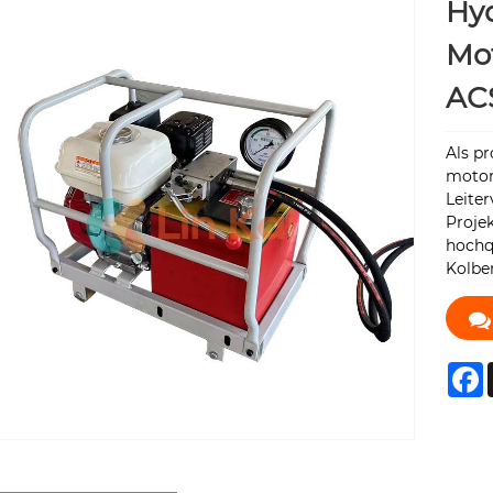
Hyd
Mo
AC
Als pr
motor
Leite
Proje
hochq
Kolbe
F