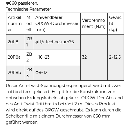
Φ660 passieren.
Technische Parameter
Artikel
M
Anwendbarer
Gewic
Verdrehmo
numm
od
OPGW-Durchmesser
ht
ment (N.m)
er
ell
mm)
(kg)
ZB
20118
φ11,5 Technetium?6
1
ZB
20118a
Φ16~23
32
2×12,5
2
ZB
20118b
Φ8~12
3
Unser Anti-Twist-Spannungsbespanngerät wird mit zwei
Trittbrettern geliefert. Es gilt für die Konstruktion von
optischen Erdungskabeln, abgekürzt OPGW. Der Abstand
des Anti-Twist-Trittbretts beträgt 2 m. Dieses Produkt
wird direkt auf das OPGW geschraubt. Es kann durch die
Scheibenrille mit einem Durchmesser von 660 mm
geführt werden.