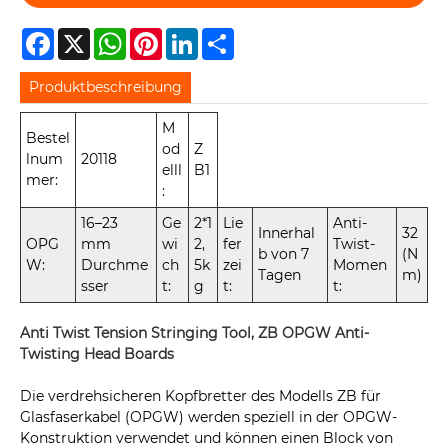
Facebook
X
WhatsApp
Pinterest
LinkedIn
Share
Produktbeschreibung
M
Bestel
od
Z
lnum
20118
elll
B1
mer:
:
16–23
Ge
2*1
Lie
Anti-
Innerhal
32
OPG
mm
wi
2,
fer
Twist-
b von 7
(N
W:
Durchme
ch
5k
zei
Momen
Tagen
m)
sser
t:
g
t:
t:
Anti Twist Tension Stringing Tool, ZB OPGW Anti-
Twisting Head Boards
Die verdrehsicheren Kopfbretter des Modells ZB für
Glasfaserkabel (OPGW) werden speziell in der OPGW-
Konstruktion verwendet und können einen Block von