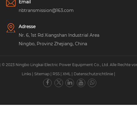
Email
nbtransmission@163.com
Adresse
Nr. 6, 1st Rd Xiangshan Industrial Area
Ningbo, Provinz Zhejiang, China
 © 2023 Ningbo Lingkai Electric Power Equipment Co., Ltd. Alle Rechte vo
Links
|
Sitemap
|
RSS
|
XML
|
Datenschutzrichtlinie
|