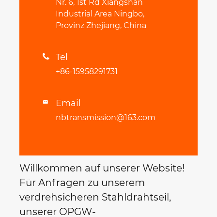
Nr. 6, 1st Rd Xiangshan
Industrial Area Ningbo,
Provinz Zhejiang, China
Tel

+86-15958291731
Email

nbtransmission@163.com
Willkommen auf unserer Website!
Für Anfragen zu unserem
verdrehsicheren Stahldrahtseil,
unserer OPGW-