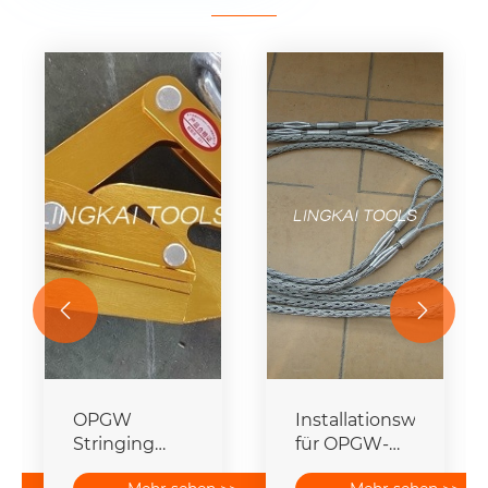


OPGW
Installationswerkzeu
Stringing
für OPGW-
Tools Auto
Steckverbindungen