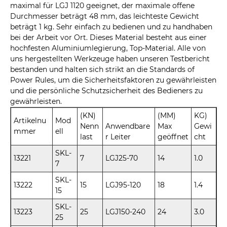
maximal für LGJ 1120 geeignet, der maximale offene
Durchmesser beträgt 48 mm, das leichteste Gewicht
beträgt 1 kg. Sehr einfach zu bedienen und zu handhaben
bei der Arbeit vor Ort. Dieses Material besteht aus einer
hochfesten Aluminiumlegierung, Top-Material. Alle von
uns hergestellten Werkzeuge haben unseren Testbericht
bestanden und halten sich strikt an die Standards of
Power Rules, um die Sicherheitsfaktoren zu gewährleisten
und die persönliche Schutzsicherheit des Bedieners zu
gewährleisten.
(KN)
(MM)
KG)
Artikelnu
Mod
Nenn
Anwendbare
Max
Gewi
mmer
ell
last
r Leiter
geöffnet
cht
SKL-
13221
7
LGJ25-70
14
1.0
7
SKL-
13222
15
LGJ95-120
18
1.4
15
SKL-
13223
25
LGJ150-240
24
3.0
25