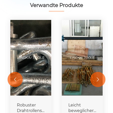
Verwandte Produkte


Robuster
Leicht
er
Drahtrollenständer
beweglicher