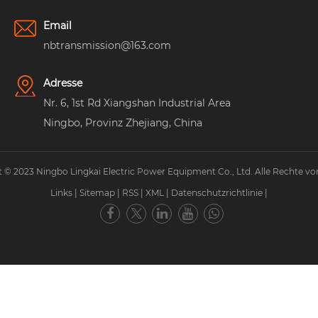
Email
nbtransmission@163.com
Adresse
Nr. 6, 1st Rd Xiangshan Industrial Area
Ningbo, Provinz Zhejiang, China
 © 2023 Ningbo Lingkai Electric Power Equipment Co., Ltd. Alle Rechte vo
Links
|
Sitemap
|
RSS
|
XML
|
Datenschutzrichtlinie
|