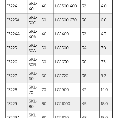
SKL-
13224
40
LGJ300-400
32
4.0
40
SKL-
13225A
50
LGJ500-630
36
6.6
50C
SKL-
13224A
40
LGJ400
32
4.3
40A
SKL-
13225
50
LGJ500
34
7.0
50A
SKL-
13226
50
LGJ630
36
7.3
50B
SKL-
13227
60
LGJ720
38
9.2
60
SKL-
13228
70
LGJ900
42
14.0
70
SKL-
13229
80
LGJ1000
45
18.0
80
SKL-
13229A
80
LGJ1120
48
18.0