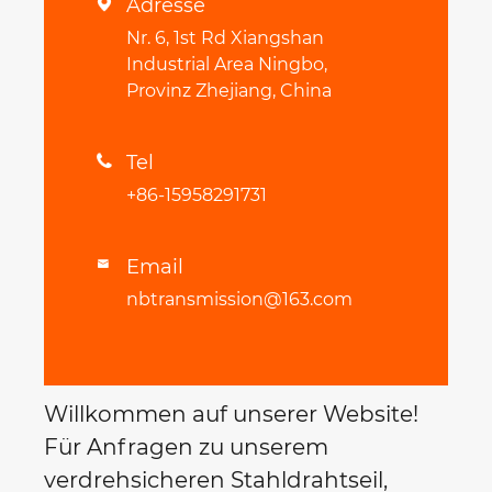
Adresse

Nr. 6, 1st Rd Xiangshan
Industrial Area Ningbo,
Provinz Zhejiang, China
Tel

+86-15958291731
Email

nbtransmission@163.com
Willkommen auf unserer Website!
Für Anfragen zu unserem
verdrehsicheren Stahldrahtseil,