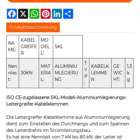
Facebook
X
WhatsApp
Pinterest
LinkedIn
Share
Produktbeschreibung
KABEL
MO
NA
GREIFE
DEL
SKL
ME:
R
L:
T
Nen
MAT
ALUMINIU
KABELK
GE
1,3
Y
nlas
30KN
ERIA
MLEGIERU
LEMME
WIC
k
P
t:
L:
NG
N
HT:
g
:
ISO CE-zugelassene SKL-Modell-Aluminiumlegierungs-
Leitergreifer-Kabelklemmen
Die Leitergreifer-Kabelklemme aus Aluminiumlegierung
dient zum Einstellen des Durchhangs und zum Spannen
des Leiterdrahts im Stromleitungsbau.
Es hat eine Nennlast von 7 kN bis 80 kN, der Leiter ist