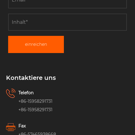
einreichen
Kontaktiere uns
Telefon
+86-15958291731
+86-15958291731
Fax
+86-57465938668