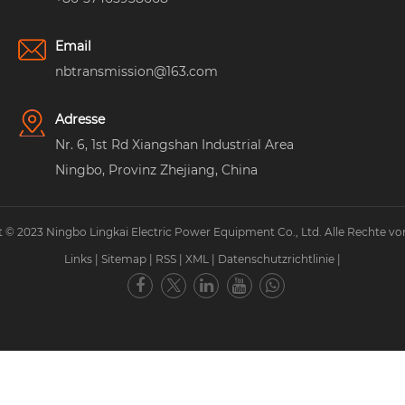
Email
nbtransmission@163.com
Adresse
Nr. 6, 1st Rd Xiangshan Industrial Area
Ningbo, Provinz Zhejiang, China
 © 2023 Ningbo Lingkai Electric Power Equipment Co., Ltd. Alle Rechte vo
Links
|
Sitemap
|
RSS
|
XML
|
Datenschutzrichtlinie
|