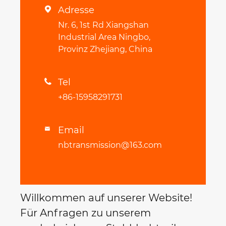
Adresse

Nr. 6, 1st Rd Xiangshan
Industrial Area Ningbo,
Provinz Zhejiang, China
Tel

+86-15958291731
Email

nbtransmission@163.com
Willkommen auf unserer Website!
Für Anfragen zu unserem