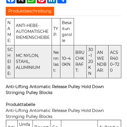
Produktbeschreibung
N
Besa
ANTI-HEBE-
A
TY
itun
AUTOMATISCHE
M
P:
gsrol
RIEMENSCHEIBE
E:
le
SC
30
Ne
BRU
AN
ACS
H
MC NYLON,
~1
nn
10~4
CHK
WE
R40
EI
STAHL,
20
las
0KN
RAF
NDB
0~72
B
ALUMINIUM
K
t:
T:
AR:
0
E:
N
Anti-Lifting Antomatic Release Pulley Hold Down
Stringing Pulley Blocks
Produkttabelle
Anti-Lifting Antomatic Release Pulley Hold Down
Stringing Pulley Blocks
Umfa