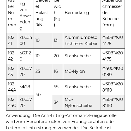
Arti
Bewert
Ge
Außendur
ng
kel
et
wic
chmesser
von
Nu
Belast
ht
Bemerkung
der
Anwe
m
ung
(kg
Scheibe
ndun
mer
(kN)
)
(mm)
g
102
≤LGJ4
Aluminiumbesc
Φ308*Φ20
10
13
41
00
hichteter Kleber
4*75
102
≤GJ12
Φ308*Φ20
10
20
Stahlscheibe
42
0
4*75
102
≤LGJ7
Φ400*Φ30
25
16
MC-Nylon
43
20
0*80
102
Φ308*Φ20
≤Φ28
55
Stahlscheibe
44A
8*110
40
102
≤LGJ7
MC-
Φ308*Φ20
34
44C
20
Nylonscheibe
8*110
Anwendung: Die Anti-Lifting-Antomatic-Freigaberolle
wird zum Herunterdrücken von Erdungsdrähten oder
Leitern in Leitersträngen verwendet. Die Seilrolle ist