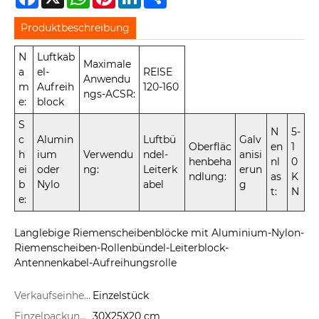
Produktbeschreibung
N
Luftkab
Maximale
a
el-
REISE
Anwendu
m
Aufreih
120-160
ngs-ACSR:
e:
block
S
N
5-
c
Alumin
Luftbü
Galv
Oberfläc
en
1
h
ium
Verwendu
ndel-
anisi
henbeha
nl
0
ei
oder
ng:
Leiterk
erun
ndlung:
as
K
b
Nylo
abel
g
t:
N
e:
Langlebige Riemenscheibenblöcke mit Aluminium-Nylon-
Riemenscheiben-Rollenbündel-Leiterblock-
Antennenkabel-Aufreihungsrolle
Verkaufseinheiten:
Einzelstück
Einzelpackungsgröße:
30X25X20 cm